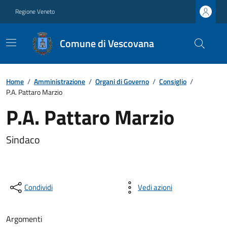
Regione Veneto
Comune di Vescovana
Home
/
Amministrazione
/
Organi di Governo
/
Consiglio
/
P.A. Pattaro Marzio
P.A. Pattaro Marzio
Sindaco
Condividi
Vedi azioni
Argomenti