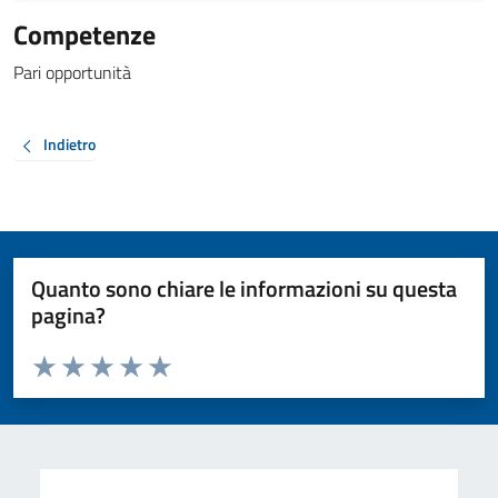
Competenze
Pari opportunità
Indietro
Quanto sono chiare le informazioni su questa
pagina?
Valuta da 1 a 5 stelle la pagina
Valuta 1 stelle su 5
Valuta 2 stelle su 5
Valuta 3 stelle su 5
Valuta 4 stelle su 5
Valuta 5 stelle su 5