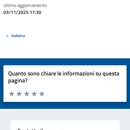
Ultimo aggiornamento
03/11/2025 17:30
Indietro
Quanto sono chiare le informazioni su questa
pagina?
Valuta da 1 a 5 stelle la pagina
Valuta 1 stelle su 5
Valuta 2 stelle su 5
Valuta 3 stelle su 5
Valuta 4 stelle su 5
Valuta 5 stelle su 5