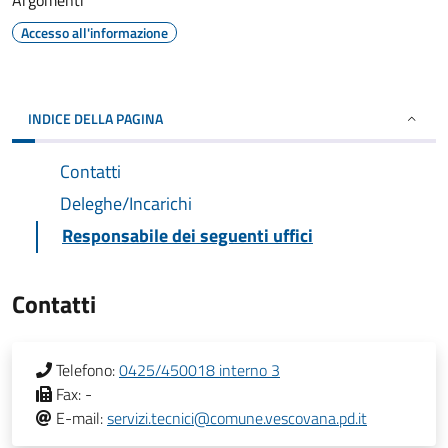
Argomenti
Accesso all'informazione
INDICE DELLA PAGINA
Contatti
Deleghe/Incarichi
Responsabile dei seguenti uffici
Contatti
Telefono:
0425/450018 interno 3
Fax:
-
E-mail:
servizi.tecnici@comune.vescovana.pd.it