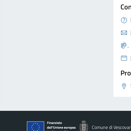
Con
Pro
Comune di Vescova