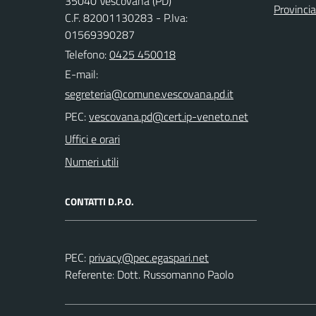
35040 Vescovana (PD)
Provinci
C.F. 82001130283 - P.Iva:
01569390287
Telefono:
0425 450018
E-mail:
PEC:
Uffici e orari
Numeri utili
CONTATTI D.P.O.
PEC:
Referente: Dott. Russomanno Paolo