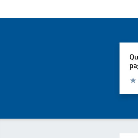
Qu
pa
Valut
Valu