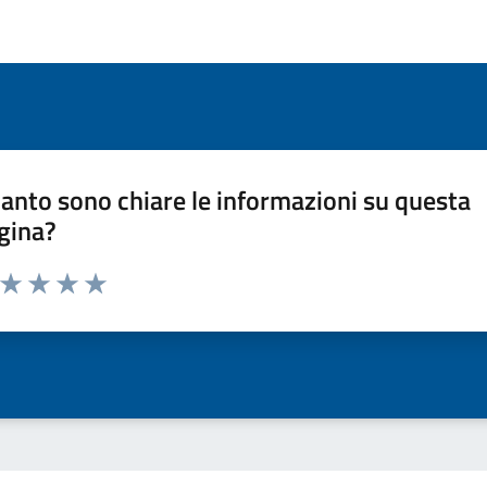
anto sono chiare le informazioni su questa
gina?
a da 1 a 5 stelle la pagina
ta 1 stelle su 5
Valuta 2 stelle su 5
Valuta 3 stelle su 5
Valuta 4 stelle su 5
Valuta 5 stelle su 5