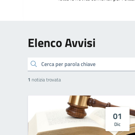
Elenco Avvisi
cerca
1
notizia trovata
01
Dic