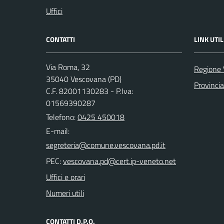
Uffici
CONTATTI
LINK UTIL
Via Roma, 32
Regione 
35040 Vescovana (PD)
Provinci
C.F. 82001130283 - P.Iva:
01569390287
Telefono:
0425 450018
E-mail:
PEC:
Uffici e orari
Numeri utili
CONTATTI D.P.O.