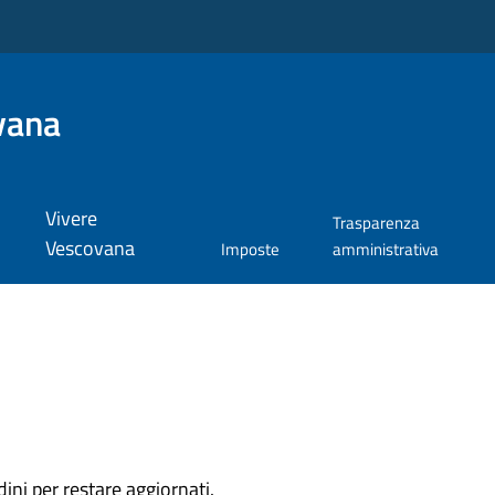
vana
Vivere
Trasparenza
Vescovana
Imposte
amministrativa
dini per restare aggiornati.