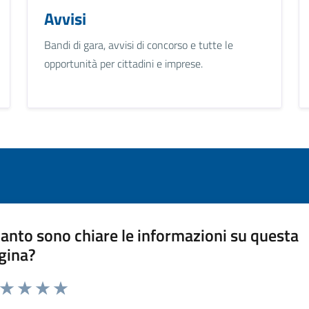
Avvisi
Bandi di gara, avvisi di concorso e tutte le
opportunità per cittadini e imprese.
anto sono chiare le informazioni su questa
gina?
a da 1 a 5 stelle la pagina
ta 1 stelle su 5
Valuta 2 stelle su 5
Valuta 3 stelle su 5
Valuta 4 stelle su 5
Valuta 5 stelle su 5