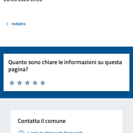
Indietro
Quanto sono chiare le informazioni su questa
pagina?
Valuta da 1 a 5 stelle la pagina
Valuta 1 stelle su 5
Valuta 2 stelle su 5
Valuta 3 stelle su 5
Valuta 4 stelle su 5
Valuta 5 stelle su 5
Contatta il comune
Leggi le domande frequenti