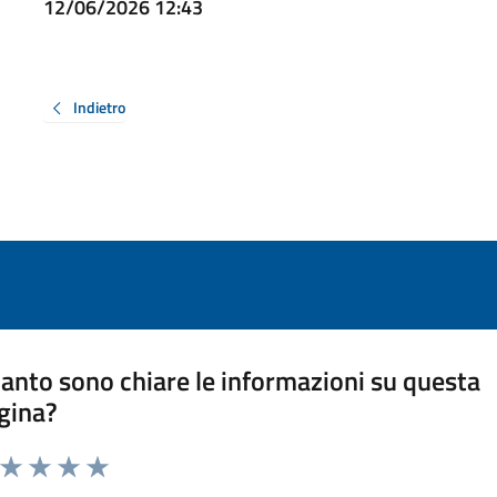
12/06/2026 12:43
Indietro
anto sono chiare le informazioni su questa
gina?
a da 1 a 5 stelle la pagina
ta 1 stelle su 5
Valuta 2 stelle su 5
Valuta 3 stelle su 5
Valuta 4 stelle su 5
Valuta 5 stelle su 5