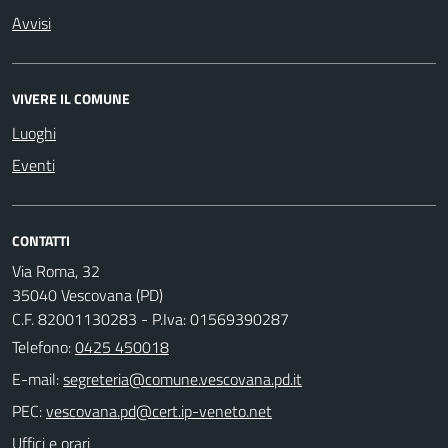
Avvisi
VIVERE IL COMUNE
Luoghi
Eventi
CONTATTI
Via Roma, 32
35040 Vescovana (PD)
C.F. 82001130283 - P.Iva: 01569390287
Telefono:
0425 450018
E-mail:
PEC:
Uffici e orari