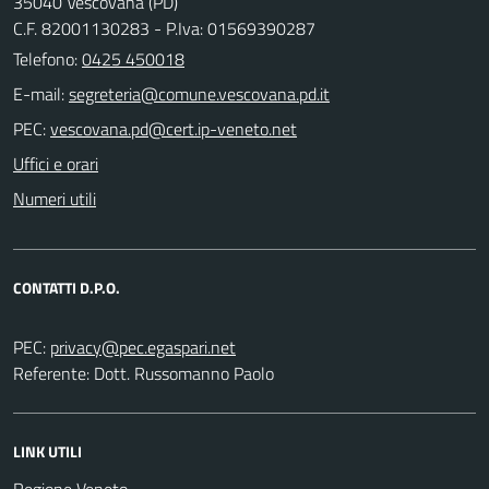
35040 Vescovana (PD)
C.F. 82001130283 - P.Iva: 01569390287
Telefono:
0425 450018
E-mail:
PEC:
Uffici e orari
Numeri utili
CONTATTI D.P.O.
PEC:
Referente: Dott. Russomanno Paolo
LINK UTILI
Regione Veneto