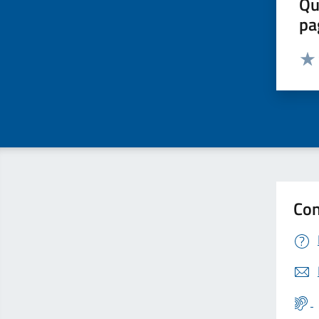
Qu
pa
Valut
Valu
Con