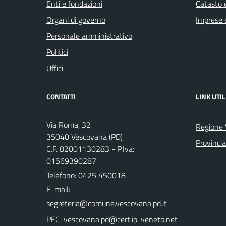
Enti e fondazioni
Catasto e
Organi di governo
Imprese 
Personale amministrativo
Politici
Uffici
CONTATTI
LINK UTIL
Via Roma, 32
Regione 
35040 Vescovana (PD)
Provinci
C.F. 82001130283 - P.Iva:
01569390287
Telefono:
0425 450018
E-mail:
PEC: