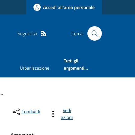
Accedi all'area personale
Seguici su
Cerca
Tutti gli
Urbanizzazione
argomenti...
..
Vedi
Condividi
azioni