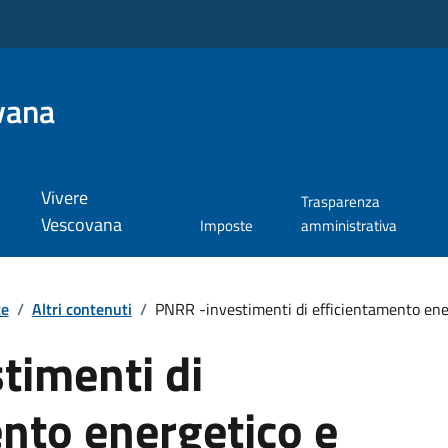
vana
Vivere
Trasparenza
Vescovana
Imposte
amministrativa
te
/
Altri contenuti
/
PNRR -investimenti di efficientamento ene.
timenti di
nto energetico e