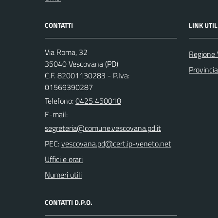
CONTATTI
LINK UTIL
Via Roma, 32
Regione 
35040 Vescovana (PD)
Provinci
C.F. 82001130283 - P.Iva:
01569390287
Telefono:
0425 450018
E-mail:
PEC:
Uffici e orari
Numeri utili
CONTATTI D.P.O.