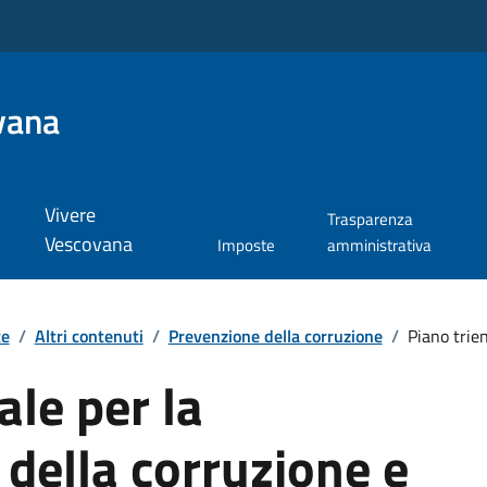
vana
Vivere
Trasparenza
Vescovana
Imposte
amministrativa
te
/
Altri contenuti
/
Prevenzione della corruzione
/
Piano trien
ale per la
della corruzione e