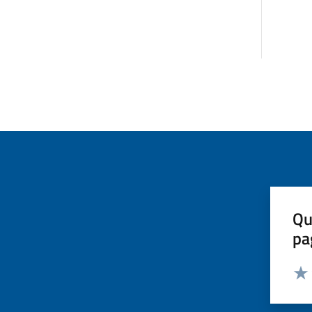
Qu
pa
Valut
Valu