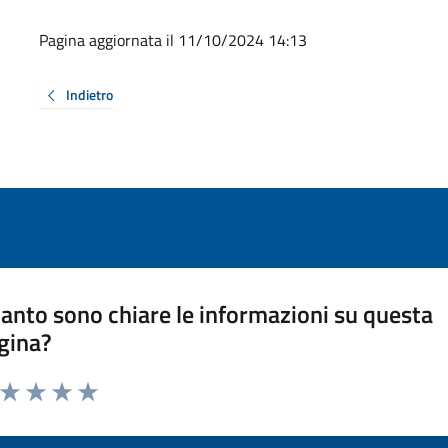
Pagina aggiornata il 11/10/2024 14:13
Indietro
anto sono chiare le informazioni su questa
gina?
a da 1 a 5 stelle la pagina
ta 1 stelle su 5
Valuta 2 stelle su 5
Valuta 3 stelle su 5
Valuta 4 stelle su 5
Valuta 5 stelle su 5