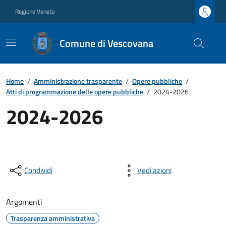
Regione Veneto
Comune di Vescovana
Home
/
Amministrazione trasparente
/
Opere pubbliche
/
Atti di programmazione delle opere pubbliche
/
2024-2026
2024-2026
Condividi
Vedi azioni
Argomenti
Trasparenza amministrativa