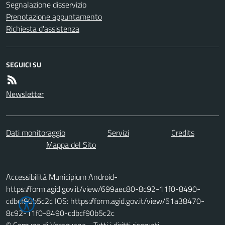
Segnalazione disservizio
Prenotazione appuntamento
Richiesta d'assistenza
SEGUICI SU
Newsletter
Dati monitoraggio
Servizi
Credits
Mappa del Sito
Accessibilità Municipium Android-
https://form.agid.gov.it/view/699aec80-8c92-11f0-8490-
cdbcf90b5c2c IOS: https://form.agid.gov.it/view/51a38470-
8c92-11f0-8490-cdbcf90b5c2c
© Comune di Vescovana - Tutti i diritti riservati