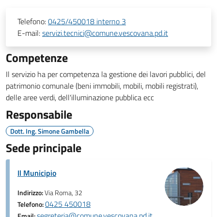
Telefono:
0425/450018 interno 3
E-mail:
servizi.tecnici@comune.vescovana.pd.it
Competenze
Il servizio ha per competenza la gestione dei lavori pubblici, del
patrimonio comunale (beni immobili, mobili, mobili registrati),
delle aree verdi, dell'illuminazione pubblica ecc
Responsabile
Dott. Ing. Simone Gambella
Sede principale
Il Municipio
Indirizzo:
Via Roma, 32
0425 450018
Telefono:
segreteria@comune.vescovana.pd.it
Email: