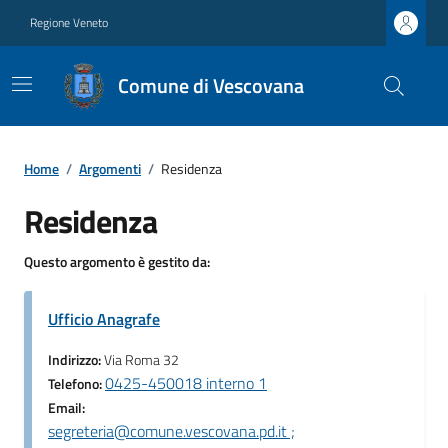
Regione Veneto
Comune di Vescovana
Home
/
Argomenti
/
Residenza
Residenza
Questo argomento è gestito da:
Ufficio Anagrafe
Indirizzo:
Via Roma 32
0425-450018 interno 1
Telefono:
Email:
segreteria@comune.vescovana.pd.it ;